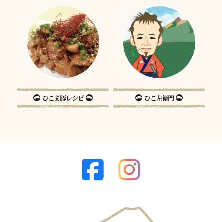
ひこま豚レシピ
ひこ左衛門