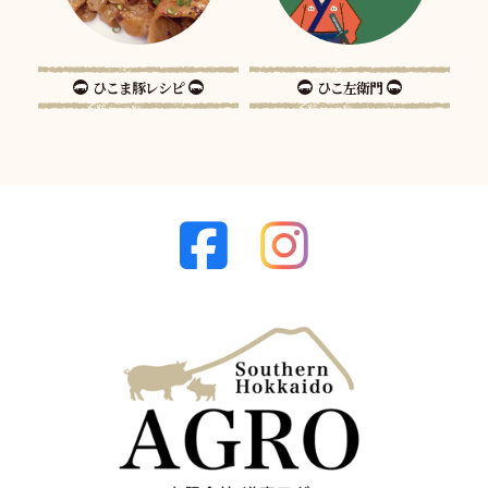
ひこま豚レシピ
ひこ左衛門